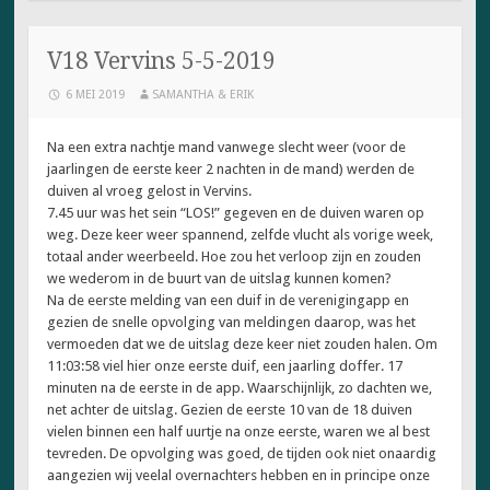
V18 Vervins 5-5-2019
6 MEI 2019
SAMANTHA & ERIK
Na een extra nachtje mand vanwege slecht weer (voor de
jaarlingen de eerste keer 2 nachten in de mand) werden de
duiven al vroeg gelost in Vervins.
7.45 uur was het sein “LOS!” gegeven en de duiven waren op
weg. Deze keer weer spannend, zelfde vlucht als vorige week,
totaal ander weerbeeld. Hoe zou het verloop zijn en zouden
we wederom in de buurt van de uitslag kunnen komen?
Na de eerste melding van een duif in de verenigingapp en
gezien de snelle opvolging van meldingen daarop, was het
vermoeden dat we de uitslag deze keer niet zouden halen. Om
11:03:58 viel hier onze eerste duif, een jaarling doffer. 17
minuten na de eerste in de app. Waarschijnlijk, zo dachten we,
net achter de uitslag. Gezien de eerste 10 van de 18 duiven
vielen binnen een half uurtje na onze eerste, waren we al best
tevreden. De opvolging was goed, de tijden ook niet onaardig
aangezien wij veelal overnachters hebben en in principe onze