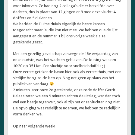
voor inkorven. Ze had nog 2 collega’s die er hetzelfde over
dachten, dus in plaats van 12 gingen er 9 mee deze vlucht: 4
doffers en 5 duivinnen.
We hadden de Duitse duivin eigenlijk de beste kansen
toegedacht maar ja, die kon niet mee. We hebben dus de lijst
aangepast en de nummer 1 bij ons vorige week als 1e
getekende gezet.
Met een gezellig gezelschap vanwege de 18e verjaardag van
onze oudste, was het wachten geblazen. De lossing was om
10:20 op 351 Km. Een vluchtje voor snelheidsduifels ; )
Onze eerste getekende kwam hier ook als eerste thuis, met een
sierlijke boog zo de klep op. Nog net geen applaus van het
publiek van vandaag
2 minuten later onze 2e getekende, onze rode doffer Gerrit.
Helaas zaten we een 5 minuten achten de uitslag, wat dan toch
wel een beetje tegenvalt, ook al zijn het onze vluchten nog niet.
De opvolging was redelijk te noemen, we hebben ze redelijk in
vorm denken we.
Op naar volgende week!