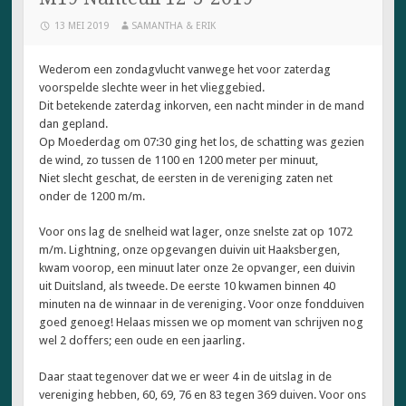
13 MEI 2019
SAMANTHA & ERIK
Wederom een zondagvlucht vanwege het voor zaterdag
voorspelde slechte weer in het vlieggebied.
Dit betekende zaterdag inkorven, een nacht minder in de mand
dan gepland.
Op Moederdag om 07:30 ging het los, de schatting was gezien
de wind, zo tussen de 1100 en 1200 meter per minuut,
Niet slecht geschat, de eersten in de vereniging zaten net
onder de 1200 m/m.
Voor ons lag de snelheid wat lager, onze snelste zat op 1072
m/m. Lightning, onze opgevangen duivin uit Haaksbergen,
kwam voorop, een minuut later onze 2e opvanger, een duivin
uit Duitsland, als tweede. De eerste 10 kwamen binnen 40
minuten na de winnaar in de vereniging. Voor onze fondduiven
goed genoeg! Helaas missen we op moment van schrijven nog
wel 2 doffers; een oude en een jaarling.
Daar staat tegenover dat we er weer 4 in de uitslag in de
vereniging hebben, 60, 69, 76 en 83 tegen 369 duiven. Voor ons