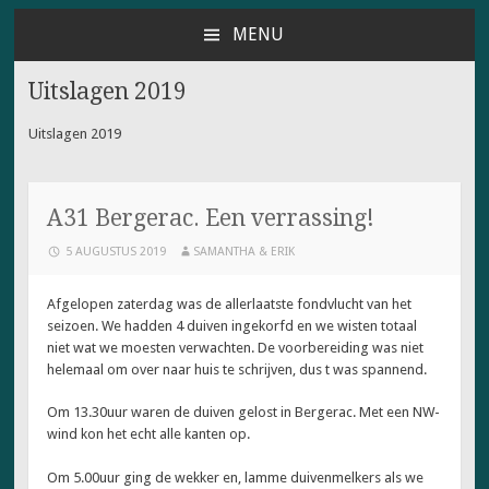
MENU
NAAR
DE
Uitslagen 2019
INHOUD
SPRINGEN
Uitslagen 2019
A31 Bergerac. Een verrassing!
5 AUGUSTUS 2019
SAMANTHA & ERIK
Afgelopen zaterdag was de allerlaatste fondvlucht van het
seizoen. We hadden 4 duiven ingekorfd en we wisten totaal
niet wat we moesten verwachten. De voorbereiding was niet
helemaal om over naar huis te schrijven, dus t was spannend.
Om 13.30uur waren de duiven gelost in Bergerac. Met een NW-
wind kon het echt alle kanten op.
Om 5.00uur ging de wekker en, lamme duivenmelkers als we