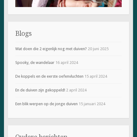
n
i
e
u
w
v
e
n
Blogs
s
t
e
r
Wat doen die 2 eigenlijk nog met duiven?
20 juni 2025
g
e
o
Spooky, de wandelaar
16 april 2024
p
e
n
d
De koppels en de eerste oefenvluchten
15 april 2024
)
En de duiven zijn gekoppeld!
2 april 2024
Een blik werpen op de jonge duiven
15 januari 2024