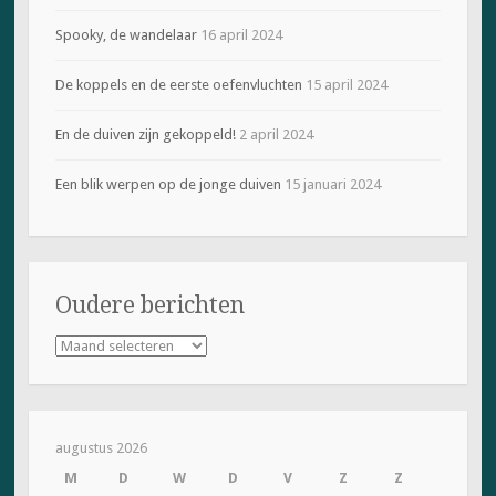
e
o
Spooky, de wandelaar
16 april 2024
p
e
n
d
De koppels en de eerste oefenvluchten
15 april 2024
)
En de duiven zijn gekoppeld!
2 april 2024
Een blik werpen op de jonge duiven
15 januari 2024
Oudere berichten
Oudere
berichten
augustus 2026
M
D
W
D
V
Z
Z