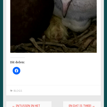
Dit delen:
K
l
i
k
o
m
t
BLOGS
e
d
e
l
Berichtnavigatie
e
←
INTUSSEN IN HET
EN DAT IS TWEE!
→