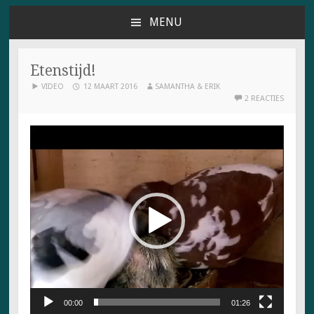
MENU
NAAR
DE
INHOUD
Etenstijd!
SPRINGEN
VIDEO
12 MAART 2016
SAMANTHA & ERIK
2 REACTIES
Videospeler
00:00
01:26