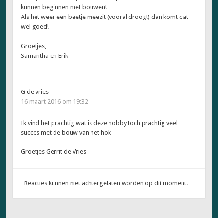
e
kunnen beginnen met bouwen!
e
n
Als het weer een beetje meezit (vooral droog!) dan komt dat
n
wel goed!
i
e
u
Groetjes,
w
v
Samantha en Erik
e
n
s
t
e
G de vries
r
g
16 maart 2016 om 19:32
e
o
p
Ik vind het prachtig wat is deze hobby toch prachtig veel
e
n
succes met de bouw van het hok
d
)
Groetjes Gerrit de Vries
Reacties kunnen niet achtergelaten worden op dit moment.