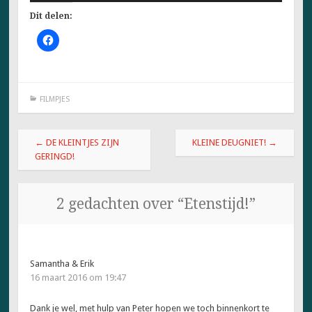
Dit delen:
K
l
i
k
o
m
t
FILMPJES
e
d
e
l
Berichtnavigatie
e
←
DE KLEINTJES ZIJN
KLEINE DEUGNIET!
→
n
o
GERINGD!
p
F
a
c
e
2 gedachten over “
Etenstijd!
”
b
o
o
k
(
W
o
Samantha & Erik
r
16 maart 2016 om 19:47
d
t
i
Dank je wel, met hulp van Peter hopen we toch binnenkort te
n