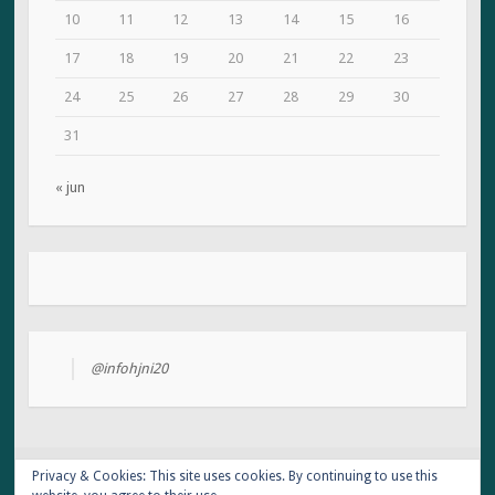
10
11
12
13
14
15
16
17
18
19
20
21
22
23
24
25
26
27
28
29
30
31
« jun
@infohjni20
Privacy & Cookies: This site uses cookies. By continuing to use this
HOME
DE HOKKEN (2023)
BLOGS
UITSLAGEN