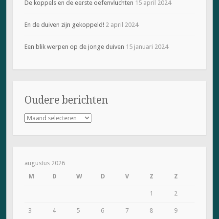
De koppels en de eerste oefenvluchten
15 april 2024
En de duiven zijn gekoppeld!
2 april 2024
Een blik werpen op de jonge duiven
15 januari 2024
Oudere berichten
Oudere
berichten
augustus 2026
M
D
W
D
V
Z
Z
1
2
3
4
5
6
7
8
9