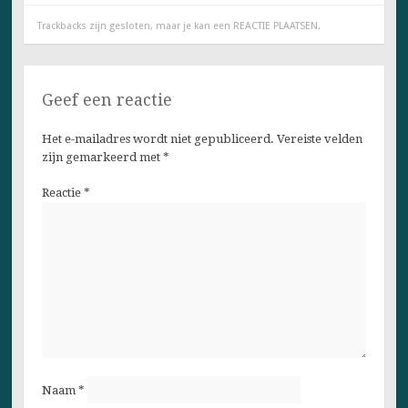
Trackbacks zijn gesloten, maar je kan een
REACTIE PLAATSEN
.
Geef een reactie
Het e-mailadres wordt niet gepubliceerd.
Vereiste velden
zijn gemarkeerd met
*
Reactie
*
Naam
*