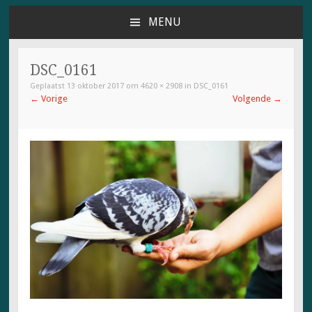
MENU
NAAR
DE
INHOUD
DSC_0161
SPRINGEN
Geplaatst
13 oktober 2017
om
4620 × 2908
in
DSC_0161
←
Vorige
Volgende
→