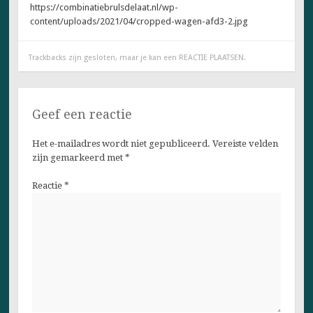
https://combinatiebrulsdelaat.nl/wp-
content/uploads/2021/04/cropped-wagen-afd3-2.jpg
Trackbacks zijn gesloten, maar je kan een
REACTIE PLAATSEN
.
Geef een reactie
Het e-mailadres wordt niet gepubliceerd.
Vereiste velden
zijn gemarkeerd met
*
Reactie
*