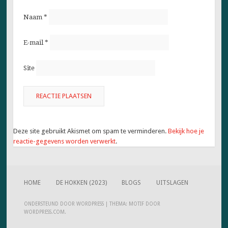
Naam
*
E-mail
*
Site
Deze site gebruikt Akismet om spam te verminderen.
Bekijk hoe je
reactie-gegevens worden verwerkt
.
HOME
DE HOKKEN (2023)
BLOGS
UITSLAGEN
ONDERSTEUND DOOR WORDPRESS
|
THEMA: MOTIF DOOR
WORDPRESS.COM
.