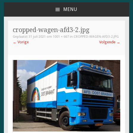
MENU
NAAR
DE
INHOUD
cropped-wagen-afd3-2.jpg
SPRINGEN
Geplaatst
31 juli 2021
om
1001 × 667
in
CROPPED-WAGEN-AFD3-2.JPG
←
Vorige
Volgende
→