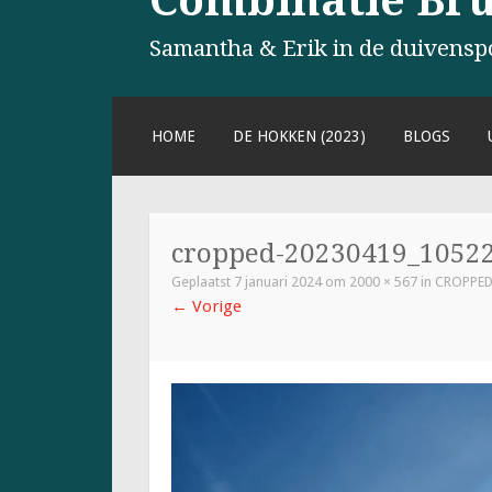
Combinatie Brul
Samantha & Erik in de duivensp
NAAR
HOME
DE HOKKEN (2023)
BLOGS
DE
INHOUD
SPRINGEN
cropped-20230419_105224
Geplaatst
7 januari 2024
om
2000 × 567
in
CROPPED
←
Vorige