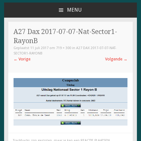
MENU
NAAR
DE
INHOUD
A27 Dax 2017-07-07-Nat-Sector1-
SPRINGEN
RayonB
Geplaatst
11 juli 2017
om
719 × 300
in
A27 DAX 2017-07-07-NAT-
SECTOR1-RAYONB
←
Vorige
Volgende
→
Trackbacks zijn gesloten, maar je kan een
REACTIE PLAATSEN
.