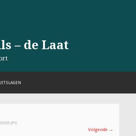
s – de Laat
ort
UITSLAGEN
33035.JPG
Volgende
→