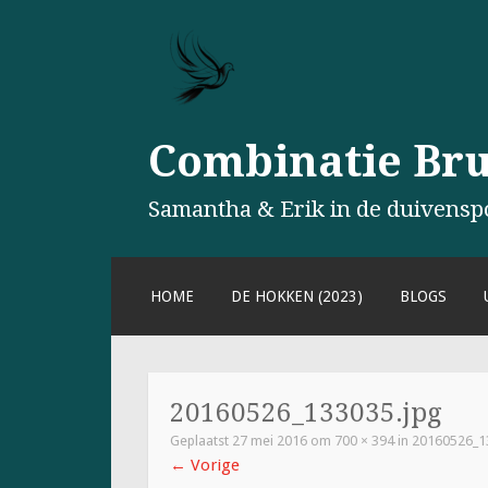
Combinatie Brul
Samantha & Erik in de duivensp
NAAR
HOME
DE HOKKEN (2023)
BLOGS
DE
INHOUD
SPRINGEN
20160526_133035.jpg
Geplaatst
27 mei 2016
om
700 × 394
in
20160526_1
←
Vorige