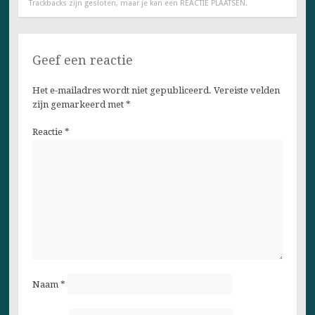
Trackbacks zijn gesloten, maar je kan een
REACTIE PLAATSEN
.
Geef een reactie
Het e-mailadres wordt niet gepubliceerd.
Vereiste velden
zijn gemarkeerd met
*
Reactie
*
Naam
*