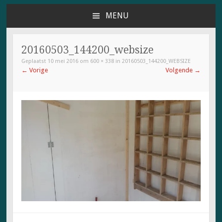
MENU
NAAR
DE
INHOUD
20160503_144200_websize
SPRINGEN
Geplaatst
10 mei 2016
om
600 × 338
in
20160503_144200_WEBSIZE
←
Vorige
Volgende
→