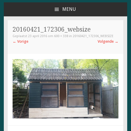
MENU
NAAR
DE
INHOUD
20160421_172306_websize
SPRINGEN
Geplaatst
23 april 2016
om
600 × 338
in
20160421_172306_WEBSIZE
←
Vorige
Volgende
→