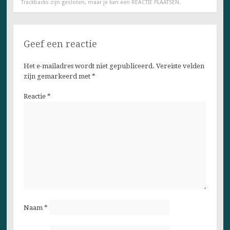
Trackbacks zijn gesloten, maar je kan een
REACTIE PLAATSEN
.
Geef een reactie
Het e-mailadres wordt niet gepubliceerd.
Vereiste velden
zijn gemarkeerd met
*
Reactie
*
Naam
*