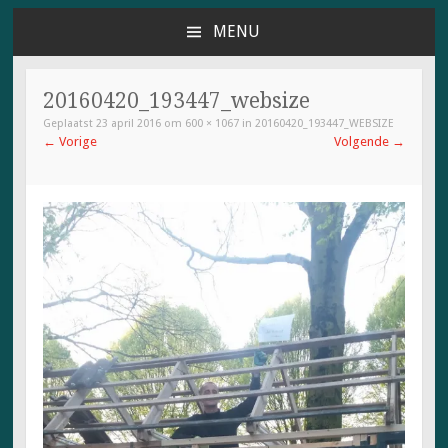
MENU
NAAR
DE
INHOUD
20160420_193447_websize
SPRINGEN
Geplaatst
23 april 2016
om
600 × 1067
in
20160420_193447_WEBSIZE
←
Vorige
Volgende
→