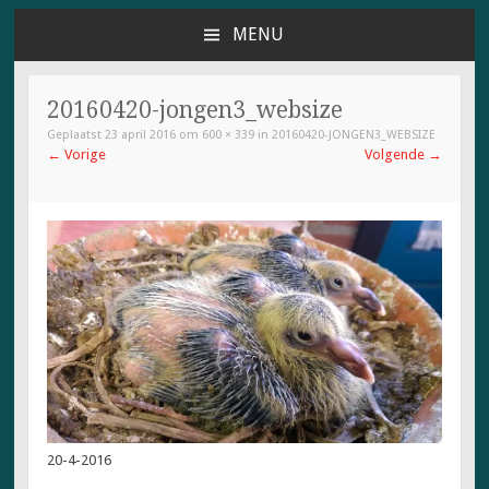
MENU
NAAR
DE
INHOUD
20160420-jongen3_websize
SPRINGEN
Geplaatst
23 april 2016
om
600 × 339
in
20160420-JONGEN3_WEBSIZE
←
Vorige
Volgende
→
20-4-2016