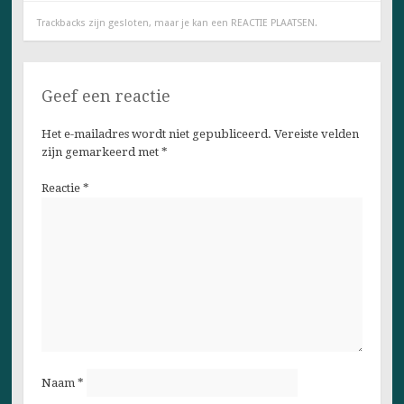
Trackbacks zijn gesloten, maar je kan een
REACTIE PLAATSEN
.
Geef een reactie
Het e-mailadres wordt niet gepubliceerd.
Vereiste velden
zijn gemarkeerd met
*
Reactie
*
Naam
*