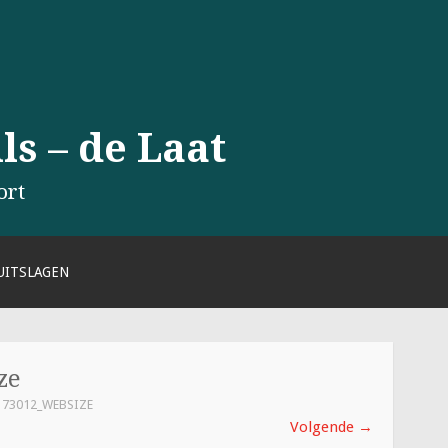
s – de Laat
ort
UITSLAGEN
ze
173012_WEBSIZE
Volgende
→