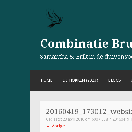
Combinatie Brul
Samantha & Erik in de duivensp
NAAR
HOME
DE HOKKEN (2023)
BLOGS
DE
INHOUD
SPRINGEN
20160419_173012_websi
Geplaatst
23 april 2016
om
600 × 338
in
20160419_
←
Vorige