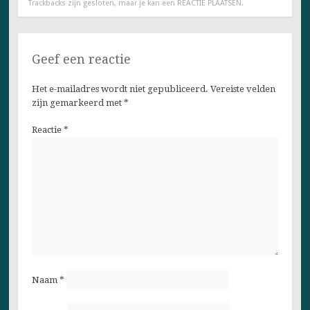
Trackbacks zijn gesloten, maar je kan een
REACTIE PLAATSEN
.
Geef een reactie
Het e-mailadres wordt niet gepubliceerd.
Vereiste velden
zijn gemarkeerd met
*
Reactie
*
Naam
*