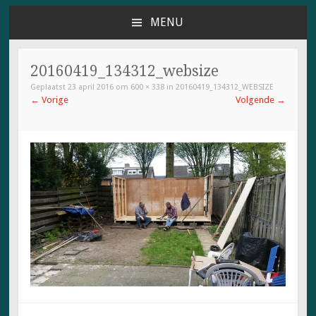
MENU
NAAR
DE
INHOUD
20160419_134312_websize
SPRINGEN
Geplaatst
23 april 2016
om
600 × 338
in
20160419_134312_WEBSIZE
←
Vorige
Volgende
→