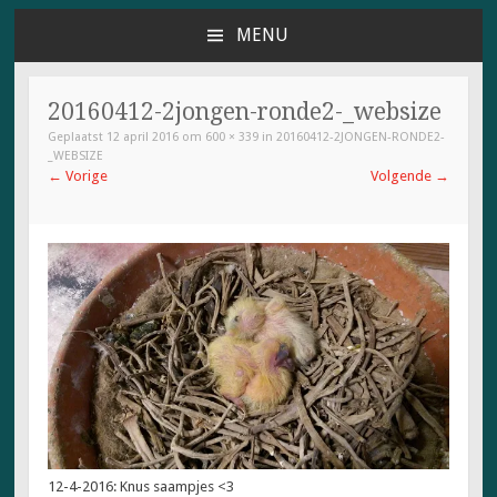
MENU
NAAR
DE
INHOUD
20160412-2jongen-ronde2-_websize
SPRINGEN
Geplaatst
12 april 2016
om
600 × 339
in
20160412-2JONGEN-RONDE2-
_WEBSIZE
←
Vorige
Volgende
→
12-4-2016: Knus saampjes <3