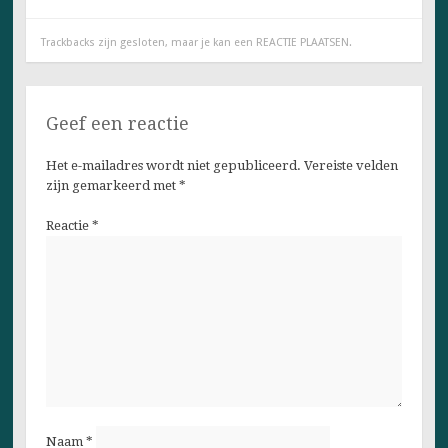
Trackbacks zijn gesloten, maar je kan een
REACTIE PLAATSEN
.
Geef een reactie
Het e-mailadres wordt niet gepubliceerd.
Vereiste velden
zijn gemarkeerd met
*
Reactie
*
Naam
*