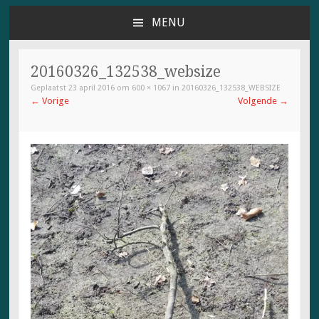
MENU
NAAR
DE
INHOUD
20160326_132538_websize
SPRINGEN
Geplaatst
23 april 2016
om
600 × 1067
in
20160326_132538_WEBSIZE
←
Vorige
Volgende
→