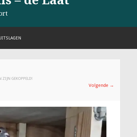
s – de Laat
ort
UITSLAGEN
N ZIJN GEKOPPELD!
Volgende
→