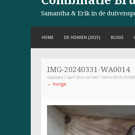
Combinatie Brul
Samantha & Erik in de duivensp
NAAR
HOME
DE HOKKEN (2023)
BLOGS
DE
INHOUD
SPRINGEN
IMG-20240331-WA0014
Geplaatst
2 april 2024
om
640 × 360
in
EN DE DUIVE
←
Vorige