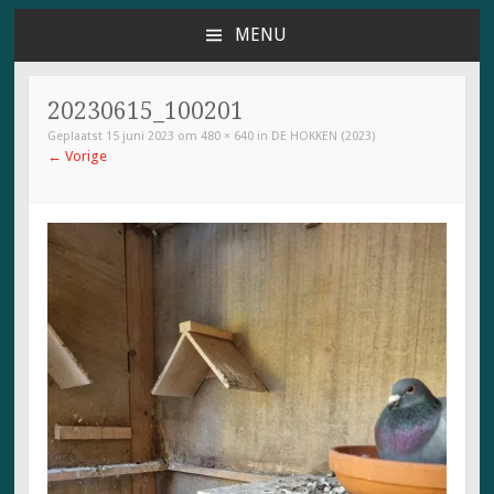
MENU
NAAR
DE
INHOUD
20230615_100201
SPRINGEN
Geplaatst
15 juni 2023
om
480 × 640
in
DE HOKKEN (2023)
←
Vorige